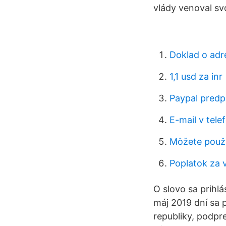
vlády venoval svo
Doklad o adr
1,1 usd za inr
Paypal predp
E-mail v tele
Môžete použi
Poplatok za v
O slovo sa prihl
máj 2019 dní sa 
republiky, podpr