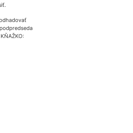
iť.
 odhadovať
ý podpredseda
n KŇAŽKO: