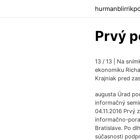
hurmanblirrikp
Prvý p
13 / 13 | Na sní
ekonomiku Richar
Krajniak pred za
augusta Úrad pod
informačný semi
04.11.2016 Prvý 
informačno-porad
Bratislave. Po dl
súčasnosti podpr