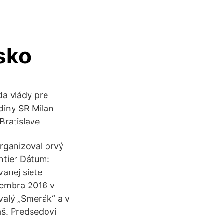
sko
da vlády pre
diny SR Milan
ratislave.
organizoval prvý
tier Dátum:
anej siete
vembra 2016 v
ývalý „Smerák“ a v
š. Predsedovi