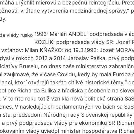
áha urýchliť mierovú a bezpečnú reintegráciu. Pret
ožnosti, vrátane vytvorenia medzinárodnej správy,“ 
dy.
1993: Marián ANDEL: podpredseda vlád
KOZLÍK: podpredseda vlády SR: Jozef 
vzťahov: Milan KŇAŽKO: od 19.3.1993: Jozef MORAVČ
dysi v rokoch 2012 a 2014 Jaroslav Paška, prvý po
niciatívy Bruselu, no dnes naše ministerstvo zahranič
mi zaujímavé, že v čase Covidu, kedy by mala Európa 
lanci, ktorí otvárajú takéto citlivé historické témy,“ d
ol pre Richarda Sulíka z hľadiska pôsobenia na sloven
V tomto roku totiž vznikla nová politická strana SaS
nes. V nasledujúcich parlamentných voľbách sa SaS 
sa stal predsedom Národnej rady Slovenskej republiky
 a prvý podpredseda vlády pre ekonomiku SR Richard
okovaním vlády uviedol minister hospodárstva Richard 