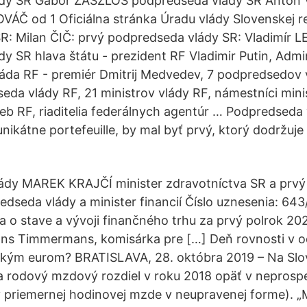
dy SR Gábor ZÁSZLÓS podpredseda vlády SR Anton 
OVÁČ od 1 Oficiálna stránka Úradu vlády Slovenskej r
R: Milan ČIČ: prvý podpredseda vlády SR: Vladimír L
y SR hlava štátu - prezident RF Vladimir Putin, Admi
láda RF - premiér Dmitrij Medvedev, 7 podpredsedov 
eda vlády RF, 21 ministrov vlády RF, námestníci minist
ieb RF, riaditelia federálnych agentúr … Podpredseda 
ž unikátne portefeuille, by mal byť prvý, ktorý dodržuj
vlády MAREK KRAJČÍ minister zdravotníctva SR a prv
edseda vlády a minister financií Číslo uznesenia: 64
a o stave a vývoji finančného trhu za prvý polrok 20
ns Timmermans, komisárka pre […] Deň rovnosti v 
nským eurom? BRATISLAVA, 28. októbra 2019 – Na Slo
 rodový mzdový rozdiel v roku 2018 opäť v neprospe
 v priemernej hodinovej mzde v neupravenej forme). 