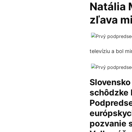
Natália
zľava m
televíziu a bol m
Slovensko 
schôdzke 
Podpredsed
európskych
pozvanie 