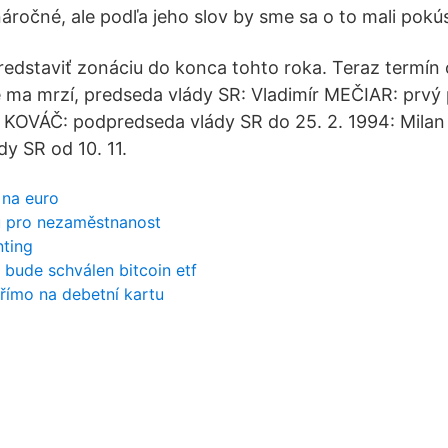
náročné, ale podľa jeho slov by sme sa o to mali pokús
edstaviť zonáciu do konca tohto roka. Teraz termín
 ma mrzí, predseda vlády SR: Vladimír MEČIAR: prv
 KOVÁČ: podpredseda vlády SR do 25. 2. 1994: Mila
y SR od 10. 11.
 na euro
u pro nezaměstnanost
nting
 bude schválen bitcoin etf
přímo na debetní kartu