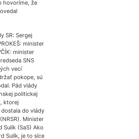
o hovoríme, že
povedal
y SR: Sergej
PROKEŠ: minister
ÍK: minister
dpredseda SNS
ných vecí
držať pokope, sú
odal. Pád vlády
skej politickej
, ktorej
dostala do vlády
 (NRSR). Minister
 Sulík (SaS) Ako
Sulík, je to síce