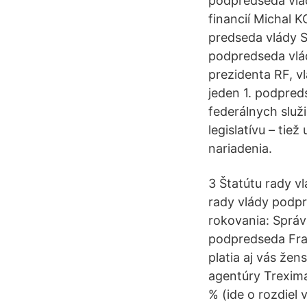
podpredseda vlá
financií Michal K
predseda vlády S
podpredseda vlád
prezidenta RF, v
jeden 1. podpreds
federálnych služ
legislatívu – tie
nariadenia.
3 Štatútu rady 
rady vlády podpr
rokovania: Správ
podpredseda Fra
platia aj vás že
agentúry Trexima
% (ide o rozdiel