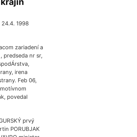
krajín
 24.4. 1998
acom zariadení a
, predseda nr sr,
ospodÁrstva,
rany, irena
trany. Feb 06,
 emotívnom
ák, povedal
OGURSKÝ prvý
artin PORUBJAK