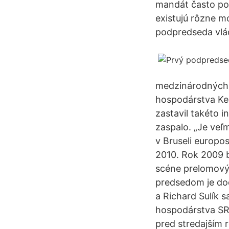
mandát často pom
existujú rôzne m
podpredseda vlá
medzinárodných 
hospodárstva Ke
zastavil takéto i
zaspalo. „Je veľ
v Bruseli europos
2010. Rok 2009 b
scéne prelomový. 
predsedom je dod
a Richard Sulík 
hospodárstva SR
pred stredajším r