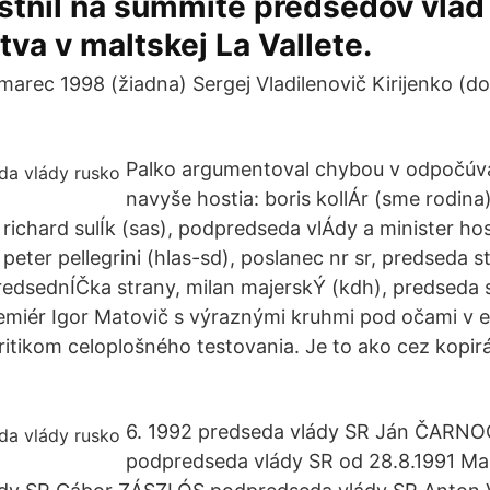
stnil na summite predsedov vlád 
va v maltskej La Vallete.
marec 1998 (žiadna) Sergej Vladilenovič Kirijenko (do
Palko argumentoval chybou v odpočúv
navyše hostia: boris kollÁr (sme rodina)
 richard sulÍk (sas), podpredseda vlÁdy a minister h
peter pellegrini (hlas-sd), poslanec nr sr, predseda st
predsednÍČka strany, milan majerskÝ (kdh), predseda s
emiér Igor Matovič s výraznými kruhmi pod očami v
kritikom celoplošného testovania. Je to ako cez kopir
6. 1992 predseda vlády SR Ján ČARN
podpredseda vlády SR od 28.8.1991 M