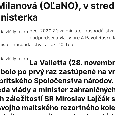
 Milanová (OĽaNO), v stre
inisterka
dec. 2020 Zľava minister hospodárstva
podpredseda vlády pre A Pavol Rusko ke
inister hospodárstva, a tak 10. feb.
La Valletta (28. novembr
bolo po prvý raz zastúpené na v
britského Spoločenstva národov.
a vlády a minister zahraničných
 záležitostí SR Miroslav Lajčák 
svojho maltského rezortného kol