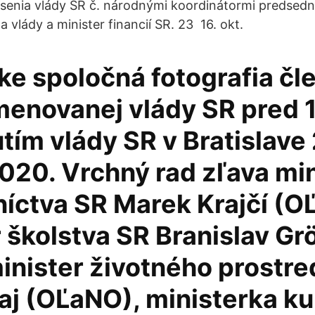
senia vlády SR č. národnými koordinátormi predsedn
vlády a minister financií SR. 23 16. okt.
ke spoločná fotografia čl
enovanej vlády SR pred 1
ím vlády SR v Bratislave 
020. Vrchný rad zľava min
níctva SR Marek Krajčí (O
 školstva SR Branislav Gr
inister životného prostre
aj (OĽaNO), ministerka ku