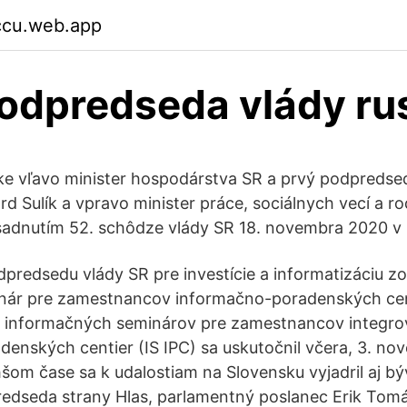
ccu.web.app
odpredseda vlády ru
mke vľavo minister hospodárstva SR a prvý podpredse
d Sulík a vpravo minister práce, sociálnych vecí a ro
sadnutím 52. schôdze vlády SR 18. novembra 2020 v B
predsedu vlády SR pre investície a informatizáciu z
nár pre zamestnancov informačno-poradenských cen
z informačných seminárov pre zamestnancov integrov
enských centier (IS IPC) sa uskutočnil včera, 3. no
hšom čase sa k udalostiam na Slovensku vyjadril aj b
edseda strany Hlas, parlamentný poslanec Erik Tomá