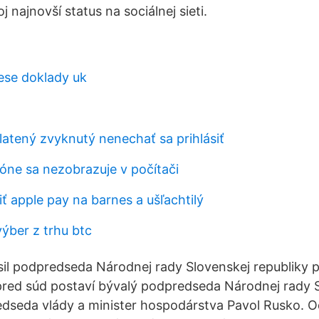
j najnovší status na sociálnej sieti.
ese doklady uk
latený zvyknutý nenechať sa prihlásiť
fóne sa nezobrazuje v počítači
ť apple pay na barnes a ušľachtilý
ýber z trhu btc
ásil podpredseda Národnej rady Slovenskej republiky 
pred súd postaví bývalý podpredseda Národnej rady 
edseda vlády a minister hospodárstva Pavol Rusko. 