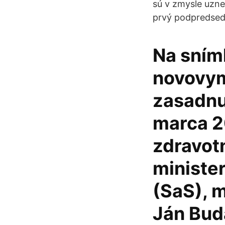
sú v zmysle uzne
prvý podpredseda 
Na sním
novovym
zasadnut
marca 2
zdravot
minister
(SaS), m
Ján Bud