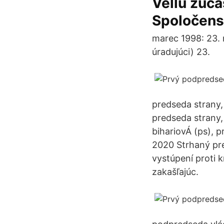
Vellu zúča
Spoločenst
marec 1998: 23. 
úradujúci) 23.
predseda strany,
predseda strany, 
bihariovÁ (ps), 
2020 Strhaný pr
vystúpení proti 
zakašľajúc.