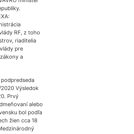
VAVRO minister
epubliky.
EXA:
nistrácia
vlády RF, z toho
rov, riaditelia
vlády pre
e zákony a
ý podpredseda
3/2020 Výsledok
20. Prvý
odmeňovaní alebo
vensku bol podľa
ch žien cca 18
„Medzinárodný