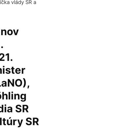
íčka vlády SR a
enov
.
21.
ister
ĽaNO),
öhling
dia SR
ltúry SR