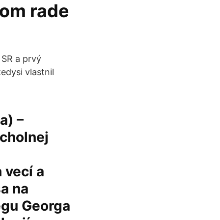
dom rade
 SR a prvý
dysi vlastnil
a) –
rcholnej
 vecí a
sa na
egu Georga