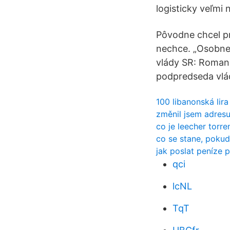
logisticky veľmi 
Pôvodne chcel pr
nechce. „Osobne
vlády SR: Roman
podpredseda vlád
100 libanonská lira
změnil jsem adres
co je leecher torre
co se stane, pokud
jak poslat peníze 
qci
lcNL
TqT