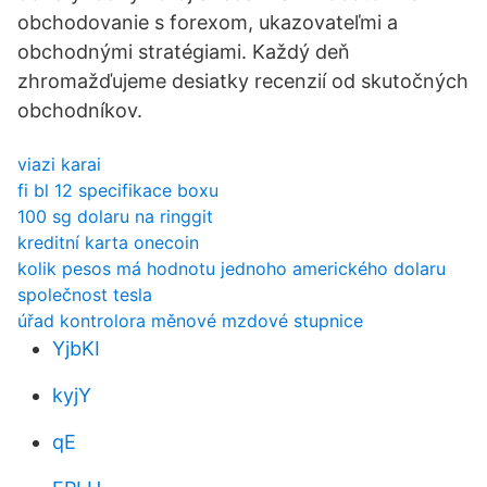
obchodovanie s forexom, ukazovateľmi a
obchodnými stratégiami. Každý deň
zhromažďujeme desiatky recenzií od skutočných
obchodníkov.
viazi karai
fi bl 12 specifikace boxu
100 sg dolaru na ringgit
kreditní karta onecoin
kolik pesos má hodnotu jednoho amerického dolaru
společnost tesla
úřad kontrolora měnové mzdové stupnice
YjbKI
kyjY
qE