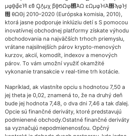
μφθ̮φ͌ͼΉ͊ εθ͊ Ω̻Λ̮μχ ϸ͆θ̮ϬΩφ΢͌ΆΩ εΩμφΉΆ΢ϡφΉ̮
΢̮ θΩΘϳ 2010–2020 (Európska komisia, 2010),
ktorá jasne podporuje inklúziu detí s S pomocou
inovatívnej obchodnej platformy získate výhodu
obchodovania na najväčších trhoch priemyslu,
vrátane najsilnejších párov krypto-menových
kurzov, akcií, komodít, indexov a menových
párov. To vám umožní využiť okamžité
vykonanie transakcie v real-time trh kotácie.
Napríklad, ak vlastníte opciu s hodnotou 7,50 a
jej theta je 0,02, znamená to, že na druhý deň
bude jej hodnota 7,48, o dva dni 7,46 a tak ďalej.
Opcie sú finančné deriváty, ktoré predstavujú
podmienené obchody.Ostatné finančné deriváty
sa vyznačujú nepodmienenosťou. Opčný