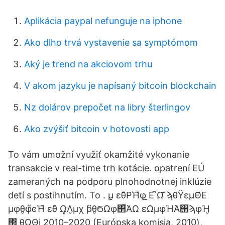
Aplikácia paypal nefunguje na iphone
Ako dlho trvá vystavenie sa symptómom
Aký je trend na akciovom trhu
V akom jazyku je napísaný bitcoin blockchain
Nz dolárov prepočet na libry šterlingov
Ako zvýšiť bitcoin v hotovosti app
To vám umožní využiť okamžité vykonanie
transakcie v real-time trh kotácie. opatrení EÚ
zameraných na podporu plnohodnotnej inklúzie
detí s postihnutím. To . μ̮ εθ͊ΡΉ͊φ̮ ̮Ε ͆Ω ͊ϡθΫεμΘ͊Ε
μφθ̮φ͌ͼΉ͊ εθ͊ Ω̻Λ̮μχ ϸ͆θ̮ϬΩφ΢͌ΆΩ εΩμφΉΆ΢ϡφΉ̮
΢̮ θΩΘϳ 2010–2020 (Európska komisia, 2010),