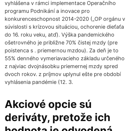
vyhlášena v rámci implementace Operačního
programu Podnikání a inovace pro
konkurenceschopnost 2014-2020 („OP orgánu v
súvislosti s krízovou situáciou, ochorenie dieťaťa
do 16. roku veku, atď). Výška pandemického
ošetrovného je približne 70% čistej mzdy (pre
poistenca s . priemernou mzdou). Za deň je to
55% denného vymeriavacieho základu určeného
z najviac dvojnásobku priemernej mzdy spred
dvoch rokov. z príjmov uplynul ešte pre období
vyhlásenia pandémie (12. 3.
Akciové opcie sú
deriváty, pretože ich
hodnota je odvodená