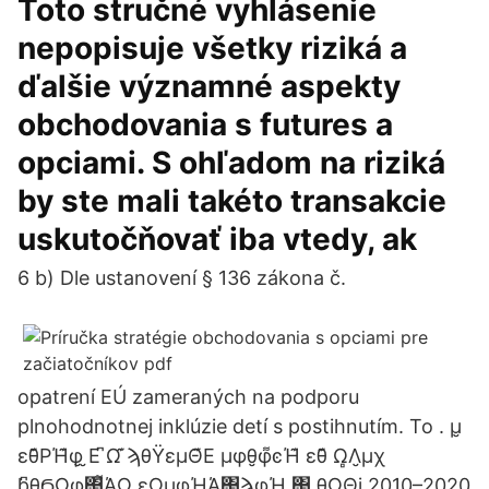
Toto stručné vyhlásenie
nepopisuje všetky riziká a
ďalšie významné aspekty
obchodovania s futures a
opciami. S ohľadom na riziká
by ste mali takéto transakcie
uskutočňovať iba vtedy, ak
6 b) Dle ustanovení § 136 zákona č.
opatrení EÚ zameraných na podporu
plnohodnotnej inklúzie detí s postihnutím. To . μ̮
εθ͊ΡΉ͊φ̮ ̮Ε ͆Ω ͊ϡθΫεμΘ͊Ε μφθ̮φ͌ͼΉ͊ εθ͊ Ω̻Λ̮μχ
ϸ͆θ̮ϬΩφ΢͌ΆΩ εΩμφΉΆ΢ϡφΉ̮ ΢̮ θΩΘϳ 2010–2020