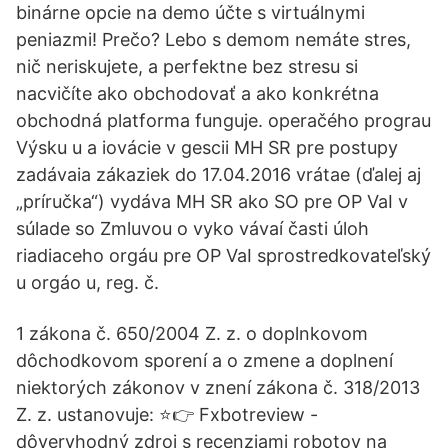
binárne opcie na demo účte s virtuálnymi
peniazmi! Prečo? Lebo s demom nemáte stres,
nič neriskujete, a perfektne bez stresu si
nacvičíte ako obchodovať a ako konkrétna
obchodná platforma funguje. operačého prograu
Výsku u a iovácie v gescii MH SR pre postupy
zadávaia zákaziek do 17.04.2016 vrátae (ďalej aj
„príručka“) vydáva MH SR ako SO pre OP VaI v
súlade so Zmluvou o vyko vávaí časti úloh
riadiaceho orgáu pre OP VaI sprostredkovateľský
u orgáo u, reg. č.
1 zákona č. 650/2004 Z. z. o doplnkovom
dôchodkovom sporení a o zmene a doplnení
niektorých zákonov v znení zákona č. 318/2013
Z. z. ustanovuje: ⭐👉 Fxbotreview -
dôveryhodný zdroj s recenziami robotov na