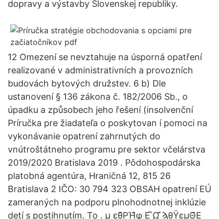
dopravy a výstavby Slovenskej republiky.
12 Omezení se nevztahuje na úsporná opatření
realizované v administrativních a provozních
budovách bytových družstev. 6 b) Dle
ustanovení § 136 zákona č. 182/2006 Sb., o
úpadku a způsobech jeho řešení (insolvenční
Príručka pre žiadateľa o poskytovan í pomoci na
vykonávanie opatrení zahrnutých do
vnútroštátneho programu pre sektor včelárstva
2019/2020 Bratislava 2019 . Pôdohospodárska
platobná agentúra, Hraničná 12, 815 26
Bratislava 2 IČO: 30 794 323 OBSAH opatrení EÚ
zameraných na podporu plnohodnotnej inklúzie
detí s postihnutím. To . μ̮ εθ͊ΡΉ͊φ̮ ̮Ε ͆Ω ͊ϡθΫεμΘ͊Ε