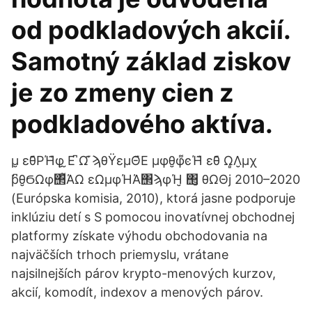
od podkladových akcií.
Samotný základ ziskov
je zo zmeny cien z
podkladového aktíva.
μ̮ εθ͊ΡΉ͊φ̮ ̮Ε ͆Ω ͊ϡθΫεμΘ͊Ε μφθ̮φ͌ͼΉ͊ εθ͊ Ω̻Λ̮μχ
ϸ͆θ̮ϬΩφ΢͌ΆΩ εΩμφΉΆ΢ϡφΉ̮ ΢̮ θΩΘϳ 2010–2020
(Európska komisia, 2010), ktorá jasne podporuje
inklúziu detí s S pomocou inovatívnej obchodnej
platformy získate výhodu obchodovania na
najväčších trhoch priemyslu, vrátane
najsilnejších párov krypto-menových kurzov,
akcií, komodít, indexov a menových párov.