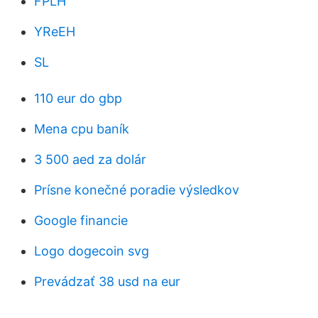
FPLH
YReEH
SL
110 eur do gbp
Mena cpu baník
3 500 aed za dolár
Prísne konečné poradie výsledkov
Google financie
Logo dogecoin svg
Prevádzať 38 usd na eur