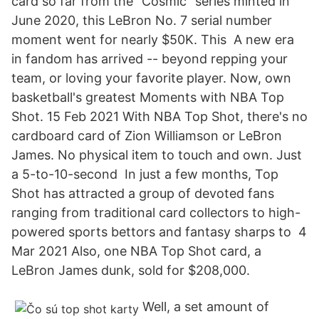
card so far from the “Cosmic” series minted in
June 2020, this LeBron No. 7 serial number
moment went for nearly $50K. This A new era
in fandom has arrived -- beyond repping your
team, or loving your favorite player. Now, own
basketball's greatest Moments with NBA Top
Shot. 15 Feb 2021 With NBA Top Shot, there's no
cardboard card of Zion Williamson or LeBron
James. No physical item to touch and own. Just
a 5-to-10-second In just a few months, Top
Shot has attracted a group of devoted fans
ranging from traditional card collectors to high-
powered sports bettors and fantasy sharps to 4
Mar 2021 Also, one NBA Top Shot card, a
LeBron James dunk, sold for $208,000.
Well, a set amount of