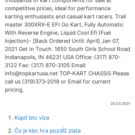
thousands of kart components for sale at
competitive prices, ideal for performance
karting enthusiasts and casual kart racers. Trail
master 300XRX-E EFI Go Kart, Fully Automatic
With Reverse Engine, Liquid Cool Efi (Fuel
Injection)- [Back Ordered Until: April] Jan 07,
2021 Get In Touch. 1650 South Girls School Road
Indianapolis, IN 46231 USA Office: (317) 870-
3122 Fax: (317) 870-3105 Email:
info@topkartusa.net TOP-KART CHASSIS Please
call us (319)373-2018 or Email for current
pricing.
20.03.2021
Kúpiť btc víza
Čo je kbc hra pozdĺž zlata