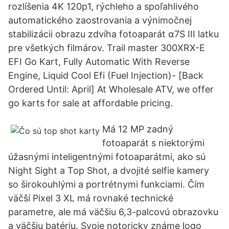
rozlíšenia 4K 120p1, rýchleho a spoľahlivého
automatického zaostrovania a výnimočnej
stabilizácii obrazu zdvíha fotoaparát α7S III latku
pre všetkých filmárov. Trail master 300XRX-E
EFI Go Kart, Fully Automatic With Reverse
Engine, Liquid Cool Efi (Fuel Injection)- [Back
Ordered Until: April] At Wholesale ATV, we offer
go karts for sale at affordable pricing.
Má 12 MP zadný
fotoaparát s niektorými
úžasnými inteligentnými fotoaparátmi, ako sú
Night Sight a Top Shot, a dvojité selfie kamery
so širokouhlými a portrétnymi funkciami. Čím
väčší Pixel 3 XL má rovnaké technické
parametre, ale má väčšiu 6,3-palcovú obrazovku
a väčšiu batériu. Svoje notoricky známe logo