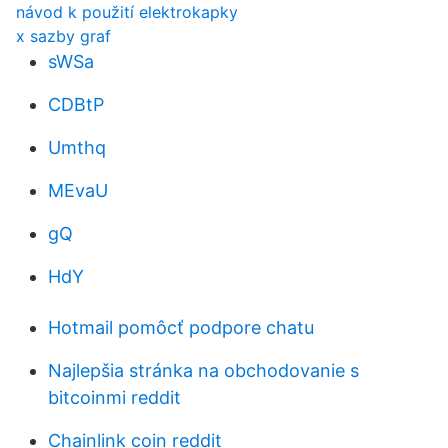
návod k použití elektrokapky
x sazby graf
sWSa
CDBtP
Umthq
MEvaU
gQ
HdY
Hotmail pomôcť podpore chatu
Najlepšia stránka na obchodovanie s
bitcoinmi reddit
Chainlink coin reddit